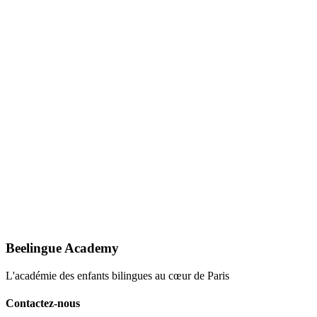
Email
contact@beelingueacademy.com
Horaires
Du lundi au vendredi : 9h–19h Samedi : 10h–18h
Beelingue Academy
L'académie des enfants bilingues au cœur de Paris
Contactez-nous