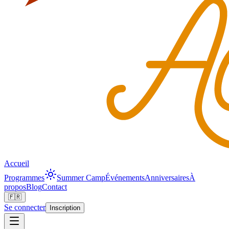
Accueil
Programmes
Summer Camp
Événements
Anniversaires
À
propos
Blog
Contact
🇫🇷
Se connecter
Inscription