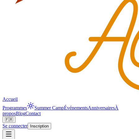
Accueil
Programmes
Summer Camp
Événements
Anniversaires
À
propos
Blog
Contact
🇫🇷
Se connecter
Inscription