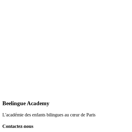
Email
contact@beelingueacademy.com
Horaires
Du lundi au vendredi : 9h–19h Samedi : 10h–18h
Beelingue Academy
L'académie des enfants bilingues au cœur de Paris
Contactez-nous