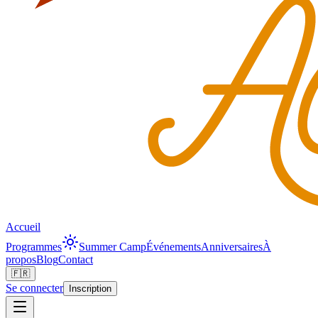
Accueil
Programmes
Summer Camp
Événements
Anniversaires
À
propos
Blog
Contact
🇫🇷
Se connecter
Inscription