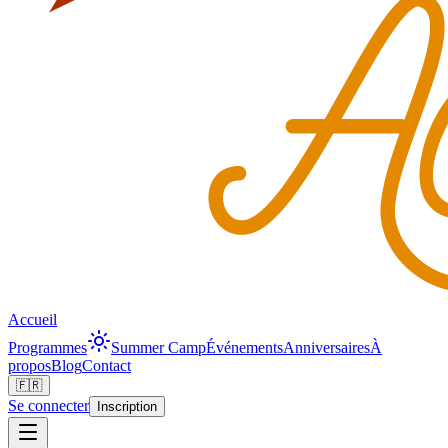
Accueil
Programmes
Summer Camp
Événements
Anniversaires
À
propos
Blog
Contact
🇫🇷
Se connecter
Inscription