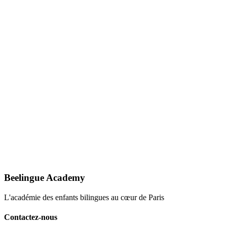
Email
contact@beelingueacademy.com
Horaires
Du lundi au vendredi : 9h–19h Samedi : 10h–18h
Beelingue Academy
L'académie des enfants bilingues au cœur de Paris
Contactez-nous